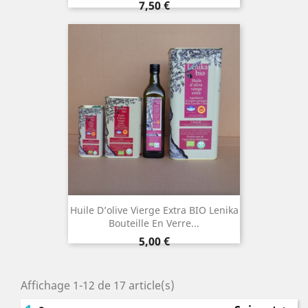
Prix
7,50 €
Huile D’olive Vierge Extra BIO Lenika
Bouteille En Verre...
Prix
5,00 €
Affichage 1-12 de 17 article(s)