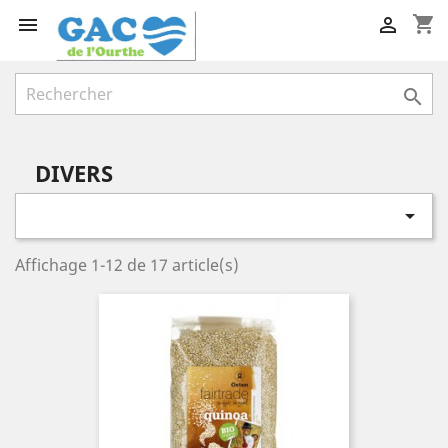
shopping_cart



DIVERS

Affichage 1-12 de 17 article(s)