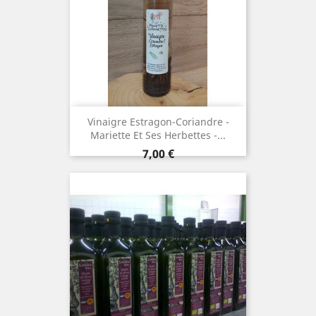
Vinaigre Estragon-Coriandre -
Mariette Et Ses Herbettes -...
Prix
7,00 €