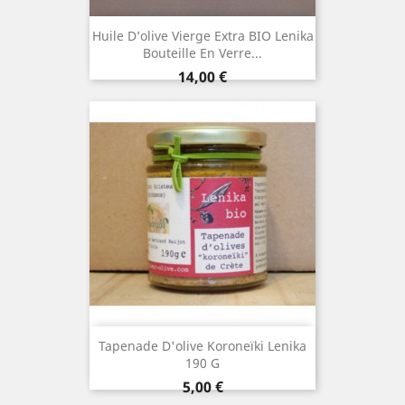
Huile D’olive Vierge Extra BIO Lenika
Bouteille En Verre...
Prix
14,00 €
Tapenade D'olive Koroneïki Lenika
190 G
Prix
5,00 €