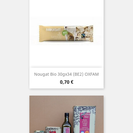
Nougat Bio 30gx34 (BE2) OXFAM
Prix
0,70 €