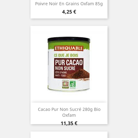
Poivre Noir En Grains Oxfam 85g
Prix
4,25 €
Cacao Pur Non Sucré 280g Bio
Oxfam
Prix
11,35 €