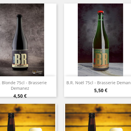
Aperçu rapide
Aperçu rapide


. Blonde 75cl - Brasserie
B.R. Noël 75cl - Brasserie Deman
Demanez
Prix
5,50 €
Prix
4,50 €