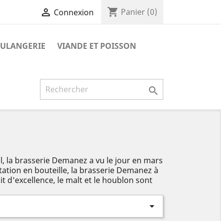
shopping_cart

Panier
(0)
Connexion
ULANGERIE
VIANDE ET POISSON

l, la brasserie Demanez a vu le jour en mars
tation en bouteille, la brasserie Demanez à
t d'excellence, le malt et le houblon sont
