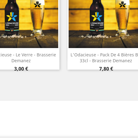
Aperçu rapide
Aperçu rapide


ieuse - Le Verre - Brasserie
L'Odacieuse - Pack De 4 Bières B
Demanez
33cl - Brasserie Demanez
Prix
Prix
3,00 €
7,80 €