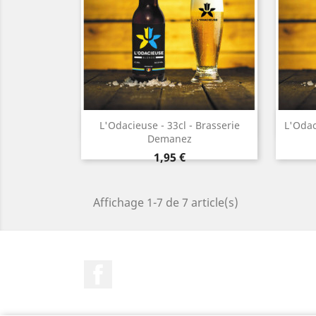
Aperçu rapide

L'Odacieuse - 33cl - Brasserie
L'Odac
Demanez
Prix
1,95 €
Affichage 1-7 de 7 article(s)
Facebook