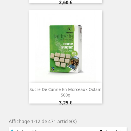
Prix
2,60 €
Sucre De Canne En Morceaux Oxfam
500g
Prix
3,25 €
Affichage 1-12 de 471 article(s)