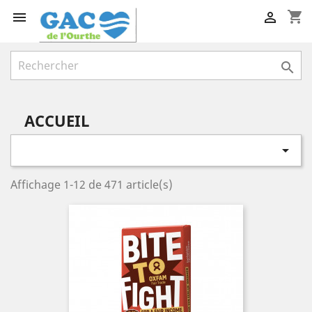
shopping_cart



ACCUEIL

Affichage 1-12 de 471 article(s)