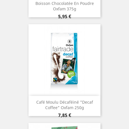
Boisson Chocolatée En Poudre
Oxfam 375g
Prix
5,95 €
Café Moulu Décaféiné "Decaf
Coffee" Oxfam 250g
Prix
7,85 €