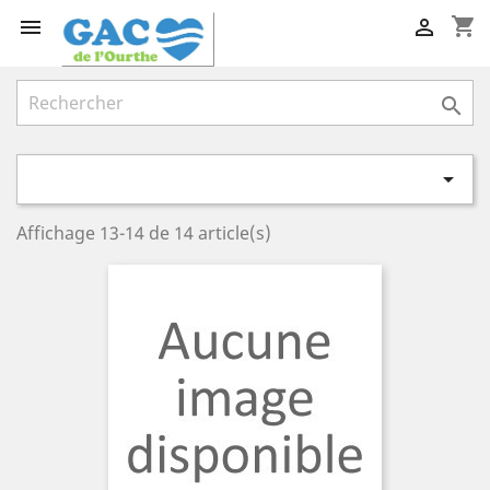
shopping_cart




Affichage 13-14 de 14 article(s)