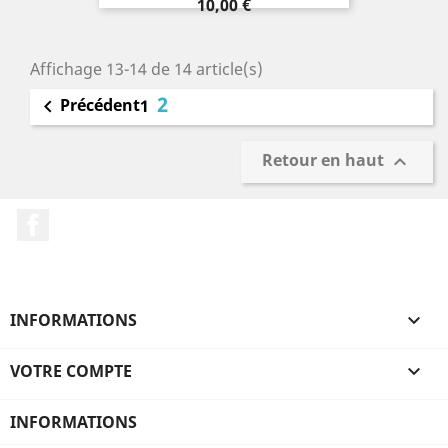
Prix
10,00 €
Affichage 13-14 de 14 article(s)
2
Précédent

1
Retour en haut

Facebook
INFORMATIONS

VOTRE COMPTE

INFORMATIONS